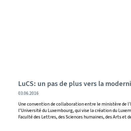
LuCS: un pas de plus vers la moderni
date
03.06.2016
de
Une convention de collaboration entre le ministère de l’
publication
l’Université du Luxembourg, qui vise la création du Lux
Faculté des Lettres, des Sciences humaines, des Arts et de