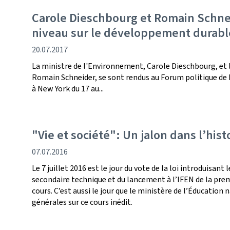
Carole Dieschbourg et Romain Schne
niveau sur le développement durabl
date
20.07.2017
de
La ministre de l'Environnement, Carole Dieschbourg, et l
publication
Romain Schneider, se sont rendus au Forum politique de 
à New York du 17 au...
"Vie et société": Un jalon dans l’his
date
07.07.2016
de
Le 7 juillet 2016 est le jour du vote de la loi introduisan
publication
secondaire technique et du lancement à l’IFEN de la pre
cours. C’est aussi le jour que le ministère de l’Éducation 
générales sur ce cours inédit.