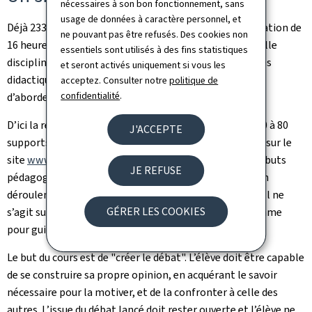
nécessaires à son bon fonctionnement, sans
usage de données à caractère personnel, et
Déjà 233 enseignants ont entamé le 7 juillet une formation de
ne pouvant pas être refusés. Des cookies non
16 heures, le temps de se familiariser avec cette nouvelle
essentiels sont utilisés à des fins statistiques
discipline, de découvrir les ressources – livres, mallettes
et seront activés uniquement si vous les
didactiques, films... - mises à disposition par l’IFEN et
acceptez. Consulter notre
politique de
confidentialité
.
d’aborder un module thématique.
D’ici la rentrée 2016, les enseignants disposeront de 70 à 80
J'ACCEPTE
supports didactiques (Lehrerhandreichungen), publiés sur le
site
www.vieso.lu
. Ces "fiches" reprennent le sujet, les buts
JE REFUSE
pédagogiques, les compétences visées et proposent un
déroulement du cours et des sources pour l’alimenter. Il ne
GÉRER LES COOKIES
s’agit surtout pas d’un cours clé en main mais d’une trame
pour guider la réflexion.
Le but du cours est de "créer le débat". L’élève doit être capable
de se construire sa propre opinion, en acquérant le savoir
nécessaire pour la motiver, et de la confronter à celle des
autres. L’issue du débat lancé doit rester ouverte et l’élève ne