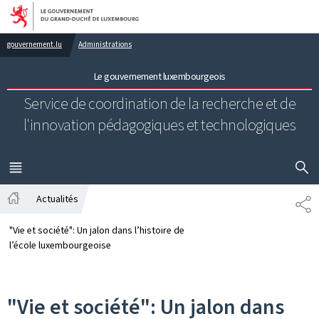
Aller au menu principal
Aller au contenu
gouvernement.lu
Administrations
Le gouvernement luxembourgeois
Service de coordination de la recherche et de
l'innovation pédagogiques et technologiques
AFFICHER
MENU
PRINCIPAL
Actualités
PA
Accueil
"Vie et société": Un jalon dans l’histoire de
l’école luxembourgeoise
"Vie et société": Un jalon dans