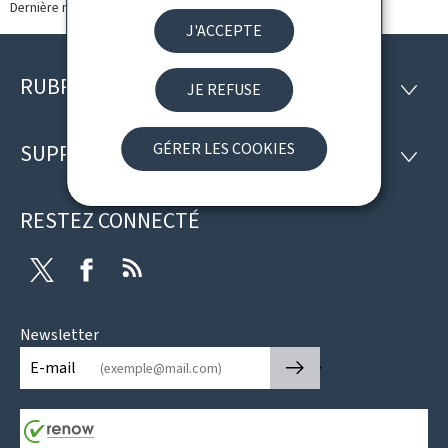
Dernière modification le
12.09.2024
J'ACCEPTE
RUBRIQUES
Pied
JE REFUSE
RUBRI
de
GÉRER LES COOKIES
SUPPORT
SUPP
page
RESTEZ CONNECTÉ
Twitter
Facebook
RSS
Newsletter
🡒
E-mail