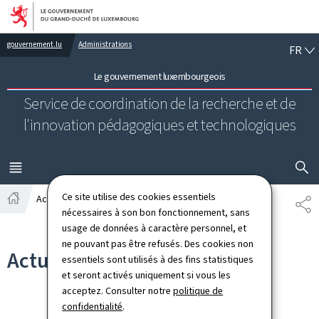
Aller au menu principal
Aller au contenu
FR
gouvernement.lu
Administrations
FR
Le gouvernement luxembourgeois
Service de coordination de la recherche et de
l'innovation pédagogiques et technologiques
AFFICHER
MENU
PRINCIPAL
Ce site utilise des cookies essentiels
Actualités
PA
Accueil
nécessaires à son bon fonctionnement, sans
usage de données à caractère personnel, et
ne pouvant pas être refusés. Des cookies non
Actualités
essentiels sont utilisés à des fins statistiques
et seront activés uniquement si vous les
acceptez. Consulter notre
politique de
confidentialité
.