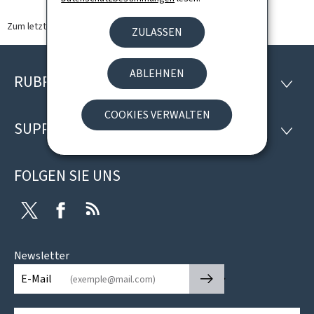
Zum letzten Mal aktualisiert am
12.09.2024
ZULASSEN
ABLEHNEN
RUBRIKEN
Footer
RUBRI
COOKIES VERWALTEN
SUPPORT
SUPP
FOLGEN SIE UNS
Twitter
Facebook
RSS
Newsletter
🡒
E-Mail