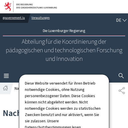
Zur Hauptnavigation
Zum Inhalt
DE
gouvernement.lu
Verwaltungen
DE
Die Luxemburger Regierung
Abteilung für die Koordinierung der
pädagogischen und technologischen Forschung
und Innovation
SUCHFLED 
MENÜ
HAUPT-
Diese Website verwendet für ihren Betrieb
Nachrichten
notwendige Cookies, ohne Nutzung
TE
Startseite
personenbezogener Daten. Diese Cookies
können nicht abgelehnt werden. Nicht
notwendige Cookies werden zu statistischen
Nachrichten
Zwecken benutzt und nur aktiviert, wenn Sie
sie zulassen. Unsere
Datenschutzbestimmungen
lesen.