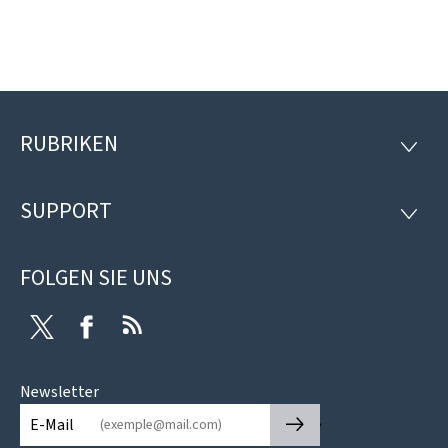
RUBRIKEN
Footer
RUBRI
SUPPORT
SUPP
FOLGEN SIE UNS
Twitter
Facebook
RSS
Newsletter
🡒
E-Mail