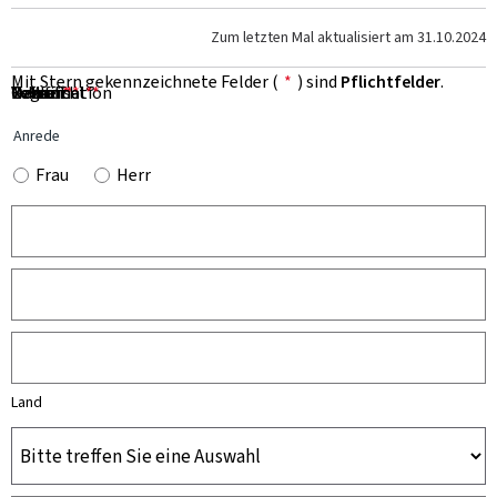
Zum letzten Mal aktualisiert am
31.10.2024
Mit Stern gekennzeichnete Felder (
*
) sind
Pflichtfelder
.
Vorname
Name
Organisation
E-Mail
Telefon
Betreff
Nachricht
*
*
*
*
*
Anrede
Frau
Herr
Land