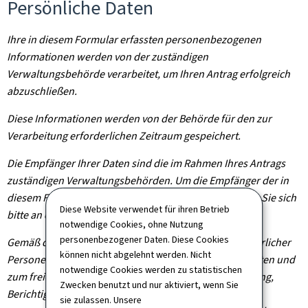
Persönliche Daten
Ihre in diesem Formular erfassten personenbezogenen
Informationen werden von der zuständigen
Verwaltungsbehörde verarbeitet, um Ihren Antrag erfolgreich
abzuschließen.
Diese Informationen werden von der Behörde für den zur
Verarbeitung erforderlichen Zeitraum gespeichert.
Die Empfänger Ihrer Daten sind die im Rahmen Ihres Antrags
zuständigen Verwaltungsbehörden. Um die Empfänger der in
diesem Formular erfassten Daten zu erfahren, wenden Sie sich
Diese Website verwendet für ihren Betrieb
bitte an die für Ihren Antrag zuständige Behörde.
notwendige Cookies, ohne Nutzung
personenbezogener Daten. Diese Cookies
Gemäß der Verordnung (EU) 2016/679 zum Schutz natürlicher
können nicht abgelehnt werden. Nicht
Personen bei der Verarbeitung personenbezogener Daten und
notwendige Cookies werden zu statistischen
zum freien Datenverkehr haben Sie das Recht auf Zugang,
Zwecken benutzt und nur aktiviert, wenn Sie
Berichtigung und gegebenenfalls Löschung Ihrer
sie zulassen. Unsere