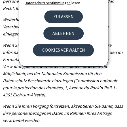
personenbezogenen Informationen. Sie haben zudem das
Datenschutzbestimmungen
lesen.
Recht, Ihre erteilte Einwilligung jederzeit zu widerrufen.
ZULASSEN
Weiterhin können Sie, außer in Fällen, in denen die
Verarbeitung Ihrer Daten verpflichtend ist, Widerspruch
ABLEHNEN
einlegen, wenn dieser rechtmäßig begründet ist.
Wenn Sie diese Rechte ausüben und/oder Einsicht in Ihre
COOKIES VERWALTEN
Informationen nehmen möchten, können Sie sich unter den im
Formular angegebenen Kontaktdaten an die zuständige
Verwaltungsbehörde wenden. Sie haben außerdem die
Möglichkeit, bei der Nationalen Kommission für den
Datenschutz Beschwerde einzulegen (Commission nationale
pour la protection des données, 1, Avenue du Rock'n'Roll, L-
4361 Esch-sur-Alzette).
Wenn Sie Ihren Vorgang fortsetzen, akzeptieren Sie damit, dass
Ihre personenbezogenen Daten im Rahmen Ihres Antrags
verarbeitet werden.