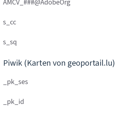
AMCV_###@AdobeOrg
s_cc
s_sq
Piwik (Karten von geoportail.lu)
_pk_ses
_pk_id