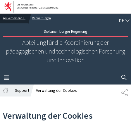
Zur Hauptnavigation
Zum Inhalt
DE
gouvernement.lu
Verwaltungen
DE
Die Luxemburger Regierung
Abteilung für die Koordinierung der
pädagogischen und technologischen Forschung
und Innovation
SUCHFLED 
MENÜ
HAUPT-
Support
Verwaltung der Cookies
TE
Startseite
Verwaltung der Cookies