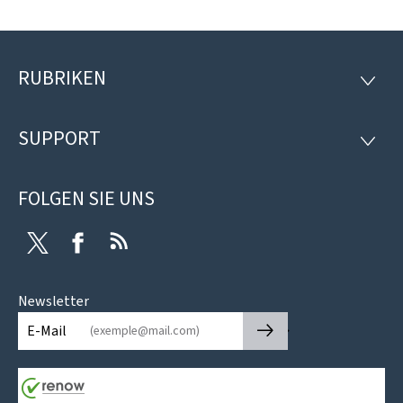
RUBRIKEN
Footer
RUBRI
SUPPORT
SUPP
FOLGEN SIE UNS
Twitter
Facebook
RSS
Newsletter
🡒
E-Mail