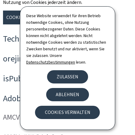
Nutzung von Cookies jederzeit ändern.
Diese Website verwendet für ihren Betrieb
COOKIES VERWALTEN
notwendige Cookies, ohne Nutzung
personenbezogener Daten. Diese Cookies
können nicht abgelehnt werden. Nicht
Technische Cookies
notwendige Cookies werden zu statistischen
Zwecken benutzt und nur aktiviert, wenn Sie
sie zulassen. Unsere
orejime
Datenschutzbestimmungen
lesen.
isPublicWebsite
ZULASSEN
ABLEHNEN
Adobe Analytics
COOKIES VERWALTEN
AMCVS_###@AdobeOrg