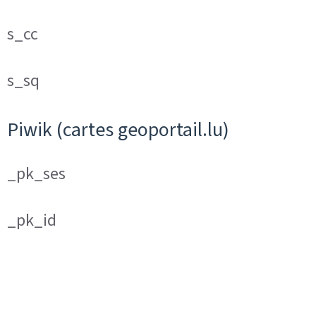
s_cc
s_sq
Piwik (cartes geoportail.lu)
_pk_ses
_pk_id