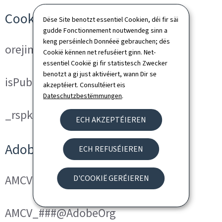
Cookies techniques
Dëse Site benotzt essentiel Cookien, déi fir säi
gudde Fonctionnement noutwendeg sinn a
keng perséinlech Donnéeë gebrauchen; dës
orejime
Cookië kënnen net refuséiert ginn. Net-
essentiel Cookië gi fir statistesch Zwecker
benotzt a gi just aktivéiert, wann Dir se
isPublicWebsite
akzeptéiert. Consultéiert eis
Dateschutzbestëmmungen
.
_rspkrLoadCore (ReadSpeaker)
ECH AKZEPTÉIEREN
Adobe Analytics
ECH REFUSÉIEREN
AMCVS_###@AdobeOrg
D'COOKIË GERÉIEREN
AMCV_###@AdobeOrg