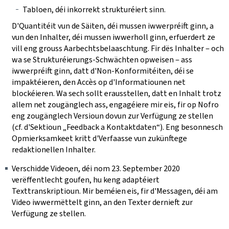
Tabloen, déi inkorrekt strukturéiert sinn.
D'Quantitéit vun de Säiten, déi mussen iwwerpréift ginn, a
vun den Inhalter, déi mussen iwwerholl ginn, erfuerdert ze
vill eng grouss Aarbechtsbelaaschtung. Fir dës Inhalter ‒ och
wa se Strukturéierungs-Schwächten opweisen ‒ ass
iwwerpréift ginn, datt d'Non-Konformitéiten, déi se
impaktéieren, den Accès op d'Informatiounen net
blockéieren. Wa sech sollt erausstellen, datt en Inhalt trotz
allem net zougänglech ass, engagéiere mir eis, fir op Nofro
eng zougänglech Versioun dovun zur Verfügung ze stellen
(cf. d'Sektioun „Feedback a Kontaktdaten“). Eng besonnesch
Opmierksamkeet kritt d'Verfaasse vun zukünftege
redaktionellen Inhalter.
Verschidde Videoen, déi nom 23. September 2020
verëffentlecht goufen, hu keng adaptéiert
Texttranskriptioun. Mir beméien eis, fir d'Messagen, déi am
Video iwwermëttelt ginn, an den Texter dernieft zur
Verfügung ze stellen.