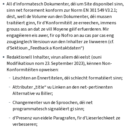
All d'informatesch Dokumenter, déi um Site disponibel sinn,
sinn net forcement konform zur Norm EN 301 549 V3.2.1;
dëst, well de Volume vun den Dokumenter, déi mussen
traitéiert ginn, fir d'Konformitéit ze erreechen, immens
grouss ass an dat ze vill Moyene géif erfuerderen. Mir
engagéieren eis awer, fir op Nofro an au cas par cas eng
zougänglech Versioun vun den Inhalter ze liwweren (cf.
d'Sektioun „Feedback a Kontaktdaten“)
Redaktionell Inhalter, virun allem déi eelst (ouni
Modifikatioun nom 23. September 2023), kënnen Non-
Konformitéiten opweisen:
Lëschten an Ënnertitelen, déi schlecht formatéiert sinn;
Attributer „title“ vu Linken an den net-pertinenten
Alternative vu Biller;
Changementer vun de Sproochen, déi net
programmatesch signaléiert gi sinn;
d'Presenz vun eidele Paragrafen, fir d'Lieserlechkeet ze
verbesseren;