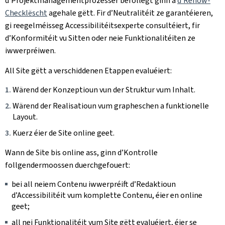
d’Projektmanagementprozesser befollegt ginn a
d’Renow-
Checklëscht
agehale gëtt. Fir d’Neutralitéit ze garantéieren,
gi reegelméisseg Accessibilitéitsexperte consultéiert, fir
d’Konformitéit vu Sitten oder neie Funktionalitéiten ze
iwwerpréiwen.
All Site gëtt a verschiddenen Etappen evaluéiert:
Wärend der Konzeptioun vun der Struktur vum Inhalt.
Wärend der Realisatioun vum grapheschen a funktionelle
Layout.
Kuerz éier de Site online geet.
Wann de Site bis online ass, ginn d’Kontrolle
follgendermoossen duerchgefouert:
bei all neiem Contenu iwwerpréift d’Redaktioun
d’Accessibilitéit vum komplette Contenu, éier en online
geet;
all nei Funktionalitéit vum Site gëtt evaluéiert, éier se