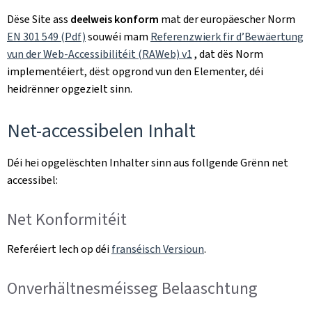
Dëse Site ass
deelweis konform
mat der europäescher Norm
EN 301 549 (Pdf)
souwéi mam
Referenzwierk fir d’Bewäertung
vun der Web-Accessibilitéit (RAWeb) v1
, dat dës Norm
implementéiert, dëst opgrond vun den Elementer, déi
heidrënner opgezielt sinn.
Net-accessibelen Inhalt
Déi hei opgelëschten Inhalter sinn aus follgende Grënn net
accessibel:
Net Konformitéit
Referéiert Iech op déi
franséisch Versioun
.
Onverhältnesméisseg Belaaschtung