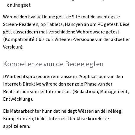
online geet.
Wärend den Evaluatioune gëtt de Site mat de wichtegste
Screen-Readeren, op Tablets, Handyen an um PC getest. Dëse
gëtt ausserdeem mat verschiddene Webbrowsere getest
(Kompatibilitéit bis zu 2 Virleefer-Versioune vun der aktueller
Versioun).
Kompetenze vun de Bedeelegten
D’Aarbechtsprozeduren ëmfaassen d’Applikatioun vun den
Internet-Direktive wärend den eenzele Phase vun der
Realisatioun vun der Internetsäit (Redaktioun, Management,
Entwécklung).
Eis Mataarbechter hunn dat néidegt Wëssen an déi néideg
Kompetenzen, fir dës Internet-Direktive korrekt ze
applizéieren.