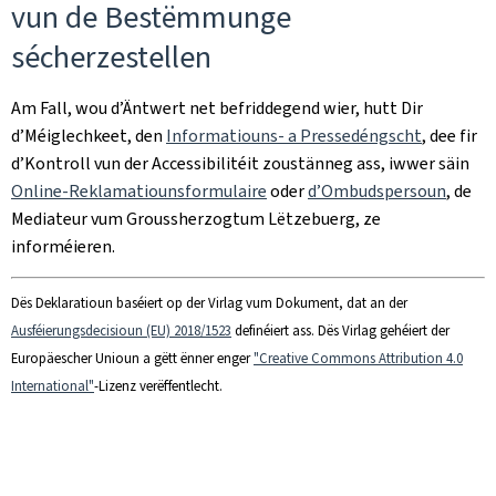
vun de Bestëmmunge
sécherzestellen
Am Fall, wou d’Äntwert net befriddegend wier, hutt Dir
d’Méiglechkeet, den
Informatiouns- a Pressedéngscht
, dee fir
d’Kontroll vun der Accessibilitéit zoustänneg ass, iwwer säin
Online-Reklamatiounsformulaire
oder
d’Ombudspersoun
, de
Mediateur vum Groussherzogtum Lëtzebuerg, ze
informéieren.
Dës Deklaratioun baséiert op der Virlag vum Dokument, dat an der
Ausféierungsdecisioun (EU) 2018/1523
definéiert ass. Dës Virlag gehéiert der
Europäescher Unioun a gëtt ënner enger
"Creative Commons Attribution 4.0
International"
-Lizenz verëffentlecht.