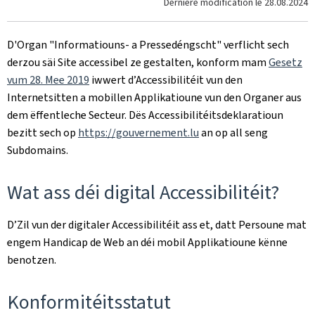
Dernière modification le
28.08.2024
D'Organ
"Informatiouns- a Pressedéngscht"
verflicht sech
derzou säi Site accessibel ze gestalten, konform mam
Gesetz
vum 28. Mee 2019
iwwert d’Accessibilitéit vun den
Internetsitten a mobillen Applikatioune vun den Organer aus
dem ëffentleche Secteur. Dës Accessibilitéitsdeklaratioun
bezitt sech op
https://gouvernement.lu
an op all seng
Subdomains.
Wat ass déi digital Accessibilitéit?
D’Zil vun der digitaler Accessibilitéit ass et, datt Persoune mat
engem Handicap de Web an déi mobil Applikatioune kënne
benotzen.
Konformitéitsstatut