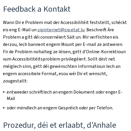
Feedback a Kontakt
Wann Dir e Problem mat der Accessibilitéit feststellt, schéckt
eis eng E-Mail un
sipinternet@sip.etat.lu
. Beschreift Äre
Problem a gitt déi concernéiert Säit un. Mir verflichten eis
derzou, Iech bannent engem Mount per E-mail ze äntweren.
Fir de Problem nohalteg ze léisen, gëtt d’Online-Korrektioun
vum Accessibilitéitsproblem privilegéiert. Sollt dëst net
méiglech sinn, gëtt déi gewënschten Informatioun Iech an
engem accessibele Format, esou wéi Dir et wënscht,
zougestallt:
entweeder schrëftlech an engem Dokument oder enger E-
Mail
oder mëndlech an engem Gespréich oder per Telefon.
Prozedur, déi et erlaabt, d’Anhale