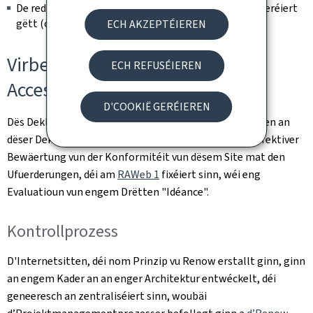
De redaktionellen Inhalt, deen als archivéiert consideréiert
gëtt (ouni Modifikatioun nom 23. September 2019).
ECH AKZEPTÉIEREN
Virbereedung vun dëser
ECH REFUSÉIEREN
Accessibilitéitsdeklaratioun
D'COOKIË GERÉIEREN
Dës Deklaratioun gouf de(n)
3.1.2025
erstallt. D'Angaben an
dëser Deklaratioun sinn exakt a baséieren op enger effektiver
Bewäertung vun der Konformitéit vun dësem Site mat den
Ufuerderungen, déi am
RAWeb 1
fixéiert sinn, wéi eng
Evaluatioun vun engem Drëtten "Idéance".
Kontrollprozess
D'Internetsitten, déi nom Prinzip vu Renow erstallt ginn, ginn
an engem Kader an an enger Architektur entwéckelt, déi
geneeresch an zentraliséiert sinn, woubäi