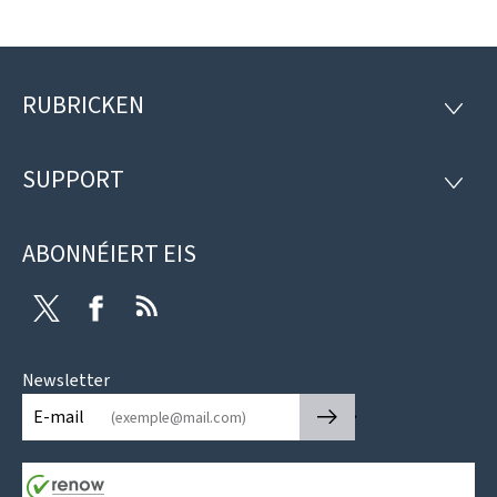
RUBRICKEN
Fousszeil
RUBRI
SUPPORT
SUPP
ABONNÉIERT EIS
Twitter
Facebook
RSS
Newsletter
🡒
E-mail