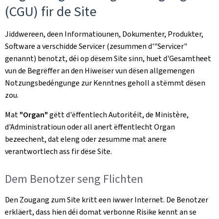
(CGU) fir de Site
Jiddwereen, deen Informatiounen, Dokumenter, Produkter,
Software a verschidde Servicer (zesummen d'"Servicer"
genannt) benotzt, déi op dësem Site sinn, huet d'Gesamtheet
vun de Begrëffer an den Hiweiser vun dësen allgemengen
Notzungsbedéngunge zur Kenntnes geholl a stëmmt dësen
zou.
Mat
"Organ"
gëtt d'ëffentlech Autoritéit, de Ministère,
d'Administratioun oder all anert ëffentlecht Organ
bezeechent, dat eleng oder zesumme mat anere
verantwortlech ass fir dëse Site.
Dem Benotzer seng Flichten
Den Zougang zum Site kritt een iwwer Internet. De Benotzer
erkläert, dass hien déi domat verbonne Risike kennt an se