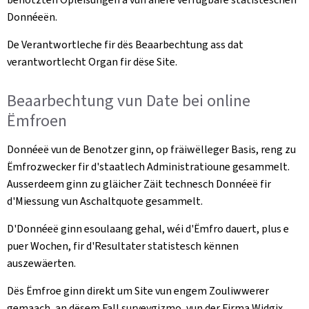
Donnéeën.
De Verantwortleche fir dës Beaarbechtung ass dat
verantwortlecht Organ fir dëse Site.
Beaarbechtung vun Date bei online
Ëmfroen
Donnéeë vun de Benotzer ginn, op fräiwëlleger Basis, reng zu
Ëmfrozwecker fir d'staatlech Administratioune gesammelt.
Ausserdeem ginn zu gläicher Zäit technesch Donnéeë fir
d'Miessung vun Aschaltquote gesammelt.
D'Donnéeë ginn esoulaang gehal, wéi d'Ëmfro dauert, plus e
puer Wochen, fir d'Resultater statistesch kënnen
auszewäerten.
Dës Ëmfroe ginn direkt um Site vun engem Zouliwwerer
gemaach, an dësem Fall surveygizmo, vun der Firma Widgix