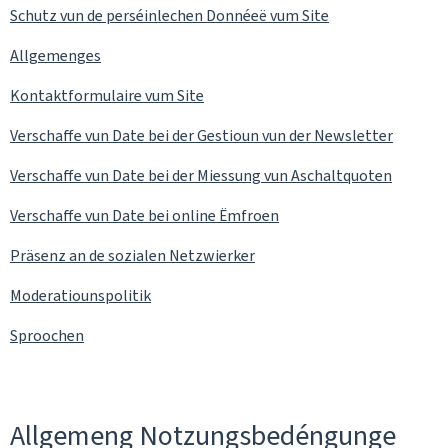
Schutz vun de perséinlechen Donnéeë vum Site
Allgemenges
Kontaktformulaire vum Site
Verschaffe vun Date bei der Gestioun vun der
Newsletter
Verschaffe vun Date bei der Miessung vun Aschaltquoten
Verschaffe vun Date bei online Ëmfroen
Präsenz an de sozialen Netzwierker
Moderatiounspolitik
Sproochen
Allgemeng Notzungsbedéngunge