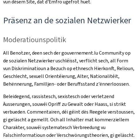
vun dësem Site, dat d'Ëmfro ugefrot huet.
Präsenz an de sozialen Netzwierker
Moderatiounspolitik
All Benotzer, deen sech der gouvernement.lu Community op
de sozialen Netzwierker uschléisst, verflicht sech, all Form
vun Diskriminatioun a Bezuch op ethnesch Hierkonft, Relioun,
Geschlecht, sexuell Orientéierung, Alter, Nationalitéit,
Behënnerung, Familljen- oder Beruffsstand z'ënnerloossen.
Beleidegend, rassistesch, sexistesch oder verletzend
Äusserungen, souwéi Opriff zu Gewalt oder Haass, si strikt
verbueden. Commentairen, déi géint dës Reegele verstoussen,
gi geläscht a gemellt. Och all Inhalter mat kommerziellem
Charakter, souwéi systematesch Verbreedung vu
Falschinformatioun oder Verschwörungstheorien, gi geläscht.