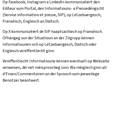
Op Facebook, Instagram a LinkedIn kommunizéiert den
Editeur vum Portal, den Informatiouns- a Pressedéngscht
(Service information et presse, SIP), op Lëtzebuergesch,
Franséisch, Englesch an Däitsch.
Op X kommunizéiert de SIP haaptsächlech op Franséisch.
Ofhängeg vun der Situatioun an der Zilgrupp kënnen
Informatiounen och op Lëtzebuergesch, Däitsch oder
Englesch verëffentlecht ginn.
Verëffentlecht Informatioune kënnen eventuell op Websäite
verweisen, déi net méisproocheg sinn. Wa méiglech ginn all
d'Froen/Commentairen an der Sprooch vum jeeweilege
Benotzer beäntwert.