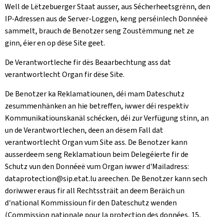
Well de Lëtzebuerger Staat ausser, aus Sécherheetsgrënn, den
IP-Adressen aus de Server-Loggen, keng perséinlech Donnéeë
sammelt, brauch de Benotzer seng Zoustëmmung net ze
ginn, éier en op dëse Site geet.
De Verantwortleche fir dës Beaarbechtung ass dat
verantwortlecht Organ fir dëse Site.
De Benotzer ka Reklamatiounen, déi mam Dateschutz
zesummenhänken an hie betreffen, iwwer déi respektiv
Kommunikatiounskanäl schécken, déi zur Verfügung stinn, an
un de Verantwortlechen, deen an dësem Fall dat
verantwortlecht Organ vum Site ass. De Benotzer kann
ausserdeem seng Reklamatioun beim Delegéierte fir de
Schutz vun den Donnéeë vum Organ iwwer d'Mailadress:
dataprotection@sip.etat.lu areechen. De Benotzer kann sech
doriwwer eraus fir all Rechtssträit an deem Beräich un
d'national Kommissioun fir den Dateschutz wenden
(
Commission nationale pour la protection des données, 15,