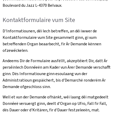
Boulevard du Jazz L-4370 Belvaux
.
Kontaktformulaire vum Site
D'Informatiounen, déi Iech betreffen, an déi iwwer de
Kontaktformulaire vum Site gesammelt ginn, gi vum
betreffenden Organ beaarbecht, fir Är Demande kënnen
ofzewéckelen.
Andeems Dir de Formulaire ausfëllt, akzeptéiert Dir, datt Är
perséinlech Donnéeën am Kader vun Ärer Demande verschafft
ginn. Dës Informatioune ginn esoulaang vun der
Administratioun gespäichert, bis d'Demarchë ronderëm Är
Demande ofgeschloss sinn.
Well et vun der Demande ofhänkt, wéi laang déi matgedeelt
Donnéeë versuergt ginn, deelt d'Organ op Ufro, Fall fir Fall,
dës Dauer oder d'Kritären, fir d'Dauer festzeleeën, mat.