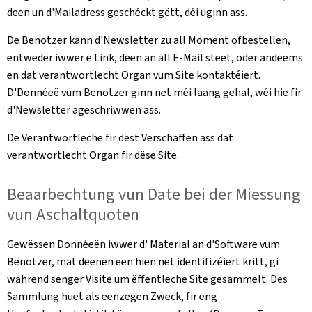
deen un d'Mailadress geschéckt gëtt, déi uginn ass.
De Benotzer kann d'Newsletter zu all Moment ofbestellen,
entweder iwwer e Link, deen an all E-Mail steet, oder andeems
en dat verantwortlecht Organ vum Site kontaktéiert.
D'Donnéeë vum Benotzer ginn net méi laang gehal, wéi hie fir
d'Newsletter ageschriwwen ass.
De Verantwortleche fir dëst Verschaffen ass dat
verantwortlecht Organ fir dëse Site.
Beaarbechtung vun Date bei der Miessung
vun Aschaltquoten
Gewëssen Donnéeën iwwer d' Material an d'Software vum
Benotzer, mat deenen een hien net identifizéiert kritt, gi
während senger Visite um ëffentleche Site gesammelt. Dës
Sammlung huet als eenzegen Zweck, fir eng