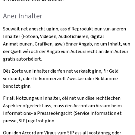
Aner Inhalter
Souwäit net anescht uginn, ass d'Reproduktioun vun aneren
Inhalter (Fotoen, Videoen, Audiofichieren, digital
Animatiounen, Grafiken, asw.) ënner Angab, no um Inhalt, vun
der Quell wéi och der Angab vum Auteursrecht an dem Auteur
gratis autoriséiert.
Dës Zorte vun Inhalter dierfen net verkaaft ginn, fir Geld
verlount, oder fir kommerziell Zwecker oder Reklamme
benotzt ginn.
Fir all Notzung vun Inhalter, déi net vun dëse rechtlechen
Aspekter ofgedeckt ass, muss den Accord am Viraum beim
Informations- a Presssedéngscht (Service Information et
presse, SIP) ugefrot ginn.
Ouni den Accord am Viraus vum SIP ass all vostänneg oder