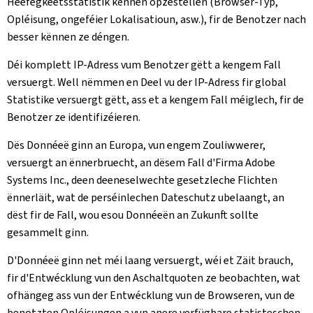
Heefegkeetsstatistik kënnen opzestellen (Browser-Typ,
Opléisung, ongeféier Lokalisatioun, asw.), fir de Benotzer nach
besser kënnen ze déngen.
Déi komplett IP-Adress vum Benotzer gëtt a kengem Fall
versuergt. Well nëmmen en Deel vu der IP-Adress fir global
Statistike versuergt gëtt, ass et a kengem Fall méiglech, fir de
Benotzer ze identifizéieren.
Dës Donnéeë ginn an Europa, vun engem Zouliwwerer,
versuergt an ënnerbruecht, an dësem Fall d'Firma Adobe
Systems Inc., deen deeneselwechte gesetzleche Flichten
ënnerläit, wat de perséinlechen Dateschutz ubelaangt, an
dëst fir de Fall, wou esou Donnéeën an Zukunft sollte
gesammelt ginn.
D'Donnéeë ginn net méi laang versuergt, wéi et Zäit brauch,
fir d'Entwécklung vun den Aschaltquoten ze beobachten, wat
ofhängeg ass vun der Entwécklung vun de Browseren, vun de
benotzten Opléisungen a vun anere verfügbare statisteschen