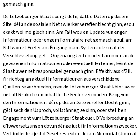
gemaach ginn.
De Lëtzebuerger Staat suergt dofir, datt d'Daten op dësem
Site, déi an de sozialen Netzwierker verëffentlecht ginn, esou
exakt wéi méiglech sinn. Am Fall wou en Update vun enger
Informatioun oder engem Formulaire net gemaach gouf, am
Fall wou et Feeler am Ëmgang mam System oder mat der
Verschlësselung gëtt, Ongenauegkeeten oder Lacunnen an de
gewisenen Informatiounen oder eventuell Iertemer, kéint de
Staat awer net responsabel gemaach ginn. Effektiv ass d'Zil,
fir richteg an aktuell Informatiounen aus verschiddene
Quellen ze verbreeden, mee de Lëtzebuerger Staat kéint awer
net all Risiko fir en inhaltleche Feeler vermeiden. Keng vun
den Informatiounen, déi op dësem Site verëffentlecht ginn,
gëtt sech den Usproch, vollstänneg ze sinn, oder stellt en
Engagement vum Lëtzebuerger Staat duer. D'Verbreedung an
d'Iwwersetzungen dovun dénge just fir Informatiounszwecker.
Verbindlech si just d'Gesetzestexter, déi am Memorial (
Journal