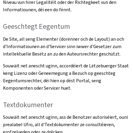
Niveau vun hirer Legalitéit oder der Richtegkeet vun den
Informatiounen, déi een do fënnt.
Geeschtegt Eegentum
De Site, all seng Elementer (dorënner och de Layout) an och
d'Informatiounen an d'Servicer sinn iwwer d'Gesetzer zum
intellektuelle Besëtz an zu den Auteursrechter geschützt.
Souwäit net anescht uginn, accordéiert de Lëtzebuerger Staat
keng Lizenz oder Geneemegung a Bezuch op geeschteg
Eegentumsrechter, déi hien op dëst Portal, seng
Komponenten oder Servicer huet.
Textdokumenter
Souwäit net anescht uginn, ass de Benotzer autoriséiert, ouni
prealabel Ufro, all d'Textdokumenter ze consultéieren,
erofzelueden oder ze drécken.