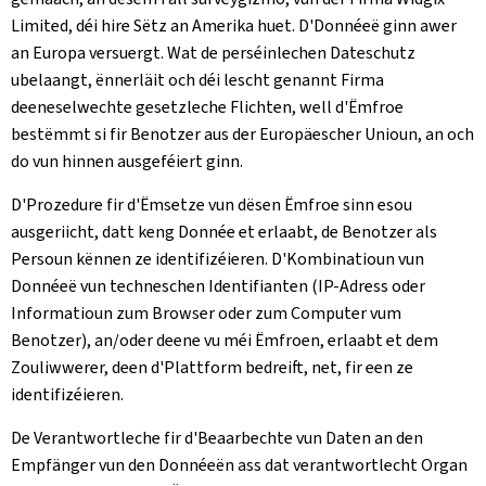
Limited, déi hire Sëtz an Amerika huet. D'Donnéeë ginn awer
an Europa versuergt. Wat de perséinlechen Dateschutz
ubelaangt, ënnerläit och déi lescht genannt Firma
deeneselwechte gesetzleche Flichten, well d'Ëmfroe
bestëmmt si fir Benotzer aus der Europäescher Unioun, an och
do vun hinnen ausgeféiert ginn.
D'Prozedure fir d'Ëmsetze vun dësen Ëmfroe sinn esou
ausgeriicht, datt keng Donnée et erlaabt, de Benotzer als
Persoun kënnen ze identifizéieren. D'Kombinatioun vun
Donnéeë vun techneschen Identifianten (IP-Adress oder
Informatioun zum Browser oder zum Computer vum
Benotzer), an/oder deene vu méi Ëmfroen, erlaabt et dem
Zouliwwerer, deen d'Plattform bedreift, net, fir een ze
identifizéieren.
De Verantwortleche fir d'Beaarbechte vun Daten an den
Empfänger vun den Donnéeën ass dat verantwortlecht Organ