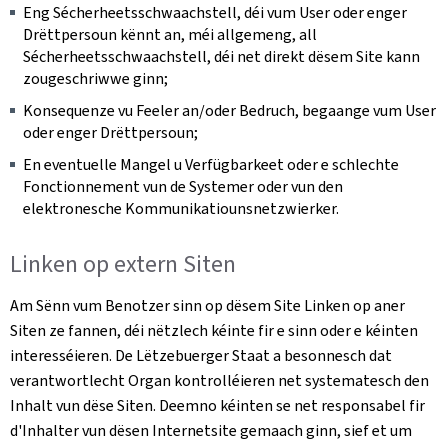
Eng Sécherheetsschwaachstell, déi vum User oder enger
Drëttpersoun kënnt an, méi allgemeng, all
Sécherheetsschwaachstell, déi net direkt dësem Site kann
zougeschriwwe ginn;
Konsequenze vu Feeler an/oder Bedruch, begaange vum User
oder enger Drëttpersoun;
En eventuelle Mangel u Verfügbarkeet oder e schlechte
Fonctionnement vun de Systemer oder vun den
elektronesche Kommunikatiounsnetzwierker.
Linken op extern Siten
Am Sënn vum Benotzer sinn op dësem Site Linken op aner
Siten ze fannen, déi nëtzlech kéinte fir e sinn oder e kéinten
interesséieren. De Lëtzebuerger Staat a besonnesch dat
verantwortlecht Organ kontrolléieren net systematesch den
Inhalt vun dëse Siten. Deemno kéinten se net responsabel fir
d'Inhalter vun dësen Internetsite gemaach ginn, sief et um