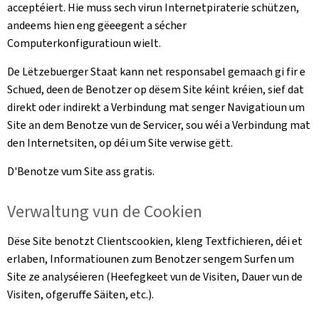
acceptéiert. Hie muss sech virun Internetpiraterie schützen,
andeems hien eng gëeegent a sécher
Computerkonfiguratioun wielt.
De Lëtzebuerger Staat kann net responsabel gemaach gi fir e
Schued, deen de Benotzer op dësem Site kéint kréien, sief dat
direkt oder indirekt a Verbindung mat senger Navigatioun um
Site an dem Benotze vun de Servicer, sou wéi a Verbindung mat
den Internetsiten, op déi um Site verwise gëtt.
D'Benotze vum Site ass gratis.
Verwaltung vun de Cookien
Dëse Site benotzt Clientscookien, kleng Textfichieren, déi et
erlaben, Informatiounen zum Benotzer sengem Surfen um
Site ze analyséieren (Heefegkeet vun de Visiten, Dauer vun de
Visiten, ofgeruffe Säiten, etc.).