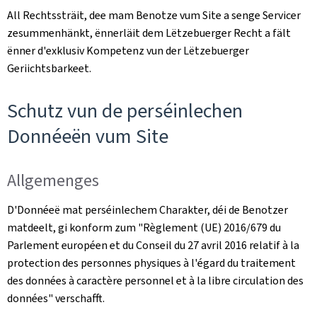
All Rechtssträit, dee mam Benotze vum Site a senge Servicer
zesummenhänkt, ënnerläit dem Lëtzebuerger Recht a fält
ënner d'exklusiv Kompetenz vun der Lëtzebuerger
Geriichtsbarkeet.
Schutz vun de perséinlechen
Donnéeën vum Site
Allgemenges
D'Donnéeë mat perséinlechem Charakter, déi de Benotzer
matdeelt, gi konform zum "
Règlement (UE) 2016/679 du
Parlement européen et du Conseil du 27 avril 2016 relatif à la
protection des personnes physiques à l'égard du traitement
des données à caractère personnel et à la libre circulation des
données
" verschafft.