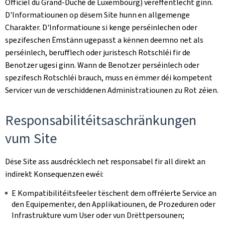
Officiel du Grand-Duché de Luxembourg
) verëffentlecht ginn.
D'Informatiounen op dësem Site hunn en allgemenge
Charakter. D'Informatioune si kenge perséinlechen oder
spezifeschen Ëmstänn ugepasst a kënnen deemno net als
perséinlech, berufflech oder juristesch Rotschléi fir de
Benotzer ugesi ginn. Wann de Benotzer perséinlech oder
spezifesch Rotschléi brauch, muss en ëmmer déi kompetent
Servicer vun de verschiddenen Administratiounen zu Rot zéien.
Responsabilitéitsaschränkungen
vum Site
Dëse Site ass ausdrécklech net responsabel fir all direkt an
indirekt Konsequenzen ewéi:
E Kompatibilitéitsfeeler tëschent dem offréierte Service an
den Equipementer, den Applikatiounen, de Prozeduren oder
Infrastrukture vum User oder vun Drëttpersounen;