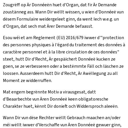
Zougrëff op Är Donnéeën huet d'Organ, dat fir Är Demande
zoustänneg ass. Wann Dir wëllt wëssen, u wien d'Donnéeë vun
dësem Formulaire weidergeleet ginn, da went Iech w.e.g. un
d'Organ, dat sech mat Ärer Demande befaasst.
Esou wéi et am Reglement (EU) 2016/679 iwwer d'"protection
des personnes physiques à l'égard du traitement des données à
caractère personnel et à la libre circulation de ces données"
steet, hutt Dir d'Recht, Är gespäichert Donnéeë kucken ze
goen, se ze verbesseren oder a bestëmmte Fäll och läschen ze
loossen. Ausserdeem hutt Dir d'Recht, Är Awëllegung zu all
Moment ze widderruffen.
Mat engem begrënnte Motiv a virausgesat, datt
d'Beaarbechte vun Ären Donnéeë keen obligatoresche
Charakter huet, kënnt Dir donieft och Widdersproch aleeën.
Wann Dir vun dëse Rechter wëllt Gebrauch maachen an/oder
méi wëllt iwwer d'Verschaffe vun Ären Donnéeë gewuer ginn,