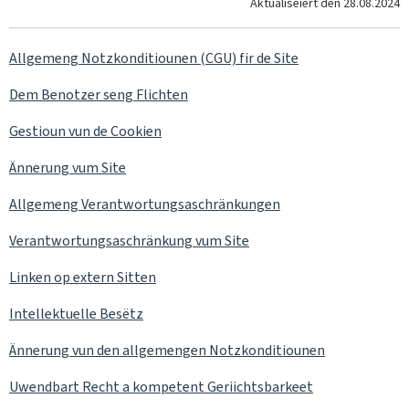
Aktualiséiert den
28.08.2024
Allgemeng Notzkonditiounen (CGU) fir de Site
Dem Benotzer seng Flichten
Gestioun vun de Cookien
Ännerung vum Site
Allgemeng Verantwortungsaschränkungen
Verantwortungsaschränkung vum Site
Linken op extern Sitten
Intellektuelle Besëtz
Ännerung vun den allgemengen Notzkonditiounen
Uwendbart Recht a kompetent Geriichtsbarkeet