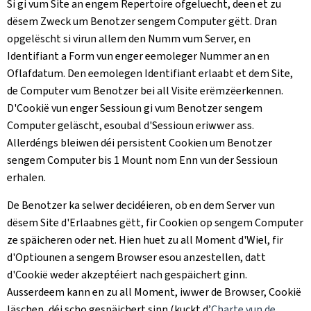
Si gi vum Site an engem Repertoire ofgeluecht, deen et zu
dësem Zweck um Benotzer sengem Computer gëtt. Dran
opgelëscht si virun allem den Numm vum Server, en
Identifiant a Form vun enger eemoleger Nummer an en
Oflafdatum. Den eemolegen Identifiant erlaabt et dem Site,
de Computer vum Benotzer bei all Visite erëmzëerkennen.
D'Cookië vun enger Sessioun gi vum Benotzer sengem
Computer geläscht, esoubal d'Sessioun eriwwer ass.
Allerdéngs bleiwen déi persistent Cookien um Benotzer
sengem Computer bis 1 Mount nom Enn vun der Sessioun
erhalen.
De Benotzer ka selwer decidéieren, ob en dem Server vun
dësem Site d'Erlaabnes gëtt, fir Cookien op sengem Computer
ze späicheren oder net. Hien huet zu all Moment d'Wiel, fir
d'Optiounen a sengem Browser esou anzestellen, datt
d'Cookië weder akzeptéiert nach gespäichert ginn.
Ausserdeem kann en zu all Moment, iwwer de Browser, Cookië
läschen, déi scho gespäichert sinn (kuckt d’
Charte vun de