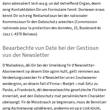
dann adresséiert Iech w.e.g. un dat betreffend Organ, deem
seng Kontaktdaten Dir um Formulaire fannt. Doriwwer eraus
kënnt Dir och eng Reklamatioun bei der nationaler
Kommissioun fir den Dateschutz areechen (
Commission
nationale pour la protection des données, 15, Boulevard du
Jazz L-4370 Belvaux)
.
Beaarbechte vun Date bei der Gestioun
vun der
Newsletter
D'Mailadress, déi Dir bei der Umeldung fir d'
Newsletter
-
Abonnement op dësem Site uginn hutt, gëtt nëmmen aus
Verdeelungszwecker fir d'
Newsletter
un en Zouliwwerer
weiderginn, an dësem Fall d'Firma «
Mailjet
» mat Sëtz zu
Paräis, a Frankräich, déi deeneselwechte gesetzleche Flichten
ënnerläit, wat den Dateschutz mat perséinlechem Charakter
ubelaangt. Fir de Mëssbrauch ze begrenzen, muss de Benotzer
seng Aschreiwung validéieren, andeems en op e Link klickt,