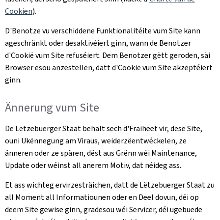
Cookien
).
D'Benotze vu verschiddene Funktionalitéite vum Site kann
ageschränkt oder desaktivéiert ginn, wann de Benotzer
d'Cookië vum Site refuséiert. Dem Benotzer gëtt geroden, säi
Browser esou anzestellen, datt d'Cookië vum Site akzeptéiert
ginn.
Ännerung vum Site
De Lëtzebuerger Staat behält sech d'Fräiheet vir, dëse Site,
ouni Ukënnegung am Viraus, weiderzëentwéckelen, ze
änneren oder ze spären, dëst aus Grënn wéi Maintenance,
Update oder wéinst all anerem Motiv, dat néideg ass.
Et ass wichteg ervirzesträichen, datt de Lëtzebuerger Staat zu
all Moment all Informatiounen oder en Deel dovun, déi op
deem Site gewise ginn, gradesou wéi Servicer, déi ugebuede