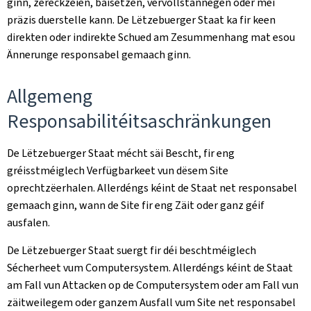
ginn, zeréckzéien, bäisetzen, vervollstännegen oder méi
präzis duerstelle kann. De Lëtzebuerger Staat ka fir keen
direkten oder indirekte Schued am Zesummenhang mat esou
Ännerunge responsabel gemaach ginn.
Allgemeng
Responsabilitéitsaschränkungen
De Lëtzebuerger Staat mécht säi Bescht, fir eng
gréisstméiglech Verfügbarkeet vun dësem Site
oprechtzëerhalen. Allerdéngs kéint de Staat net responsabel
gemaach ginn, wann de Site fir eng Zäit oder ganz géif
ausfalen.
De Lëtzebuerger Staat suergt fir déi beschtméiglech
Sécherheet vum Computersystem. Allerdéngs kéint de Staat
am Fall vun Attacken op de Computersystem oder am Fall vun
zäitweilegem oder ganzem Ausfall vum Site net responsabel