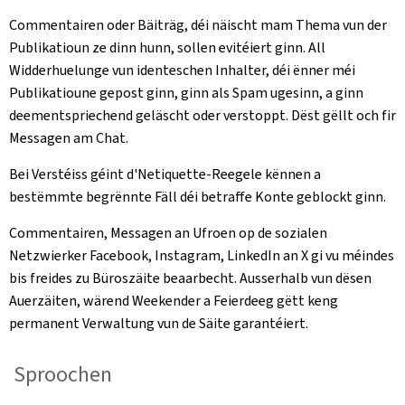
Commentairen oder Bäiträg, déi näischt mam Thema vun der
Publikatioun ze dinn hunn, sollen evitéiert ginn. All
Widderhuelunge vun identeschen Inhalter, déi ënner méi
Publikatioune gepost ginn, ginn als Spam ugesinn, a ginn
deementspriechend geläscht oder verstoppt. Dëst gëllt och fir
Messagen am Chat.
Bei Verstéiss géint d'Netiquette-Reegele kënnen a
bestëmmte begrënnte Fäll déi betraffe Konte geblockt ginn.
Commentairen, Messagen an Ufroen op de sozialen
Netzwierker Facebook, Instagram, LinkedIn an X gi vu méindes
bis freides zu Büroszäite beaarbecht. Ausserhalb vun dësen
Auerzäiten, wärend Weekender a Feierdeeg gëtt keng
permanent Verwaltung vun de Säite garantéiert.
Sproochen