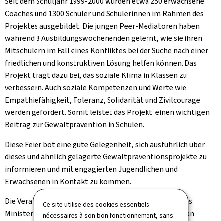
Seit dem Schuljahr 1999-2000 wurden etwa 250 erwachsene
Coaches und 1300 Schüler und Schülerinnen im Rahmen des
Projektes ausgebildet. Die jungen Peer-Mediatoren haben
während 3 Ausbildungswochenenden gelernt, wie sie ihren
Mitschülern im Fall eines Konfliktes bei der Suche nach einer
friedlichen und konstruktiven Lösung helfen können. Das
Projekt trägt dazu bei, das soziale Klima in Klassen zu
verbessern. Auch soziale Kompetenzen und Werte wie
Empathiefähigkeit, Toleranz, Solidarität und Zivilcourage
werden gefördert. Somit leistet das Projekt einen wichtigen
Beitrag zur Gewaltprävention in Schulen.
Diese Feier bot eine gute Gelegenheit, sich ausführlich über
dieses und ähnlich gelagerte Gewaltpräventionsprojekte zu
informieren und mit engagierten Jugendlichen und
Erwachsenen in Kontakt zu kommen.
Die Veranstaltung richtete sich sowohl an Vertreter des
Ce site utilise des cookies essentiels
Ministeriums für Bildung, Kinder und Jugend, als auch an
nécessaires à son bon fonctionnement, sans