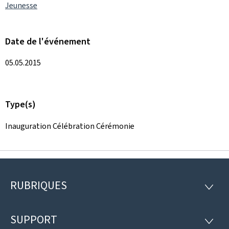
Jeunesse
Date de l'événement
05.05.2015
Type(s)
Inauguration Célébration Cérémonie
RUBRIQUES
Pied
RUBRI
de
SUPPORT
SUPP
page