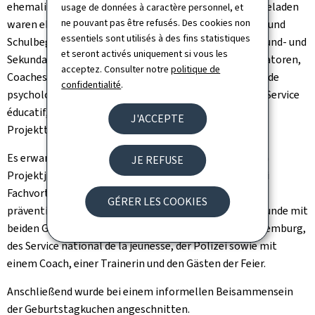
ehemalige Weggefährten des Projektes. Herzlich eingeladen
usage de données à caractère personnel, et
ne pouvant pas être refusés. Des cookies non
waren ebenfalls derzeit am Projekt beteiligte Trainer und
essentiels sont utilisés à des fins statistiques
Schulbegleiter sowie aktuell am Projekt beteiligte Grund- und
et seront activés uniquement si vous les
Sekundarschulen mit ihren Schulleitungen, Peer-Mediatoren,
acceptez. Consulter notre
politique de
Coaches und Projektmitarbeiter, Vertreter des Service de
confidentialité
.
psychologie et d'orientation scolaires (SPOS) und des Service
éducatif, ebenso wie Schulen, die künftig an einer
J'ACCEPTE
Projektteilnahme interessiert sind.
Es erwartete sie ein kurzer Rückblick auf die letzten 15
JE REFUSE
Projektjahre, ein Theaterstück von Jugendlichen, zwei
Fachvorträge des saarländischen Landesinstituts für
GÉRER LES COOKIES
präventives Handeln und anschließender Diskussionsrunde mit
beiden Gastreferenten, Vertretern der Universität Luxemburg,
des Service national de la jeunesse, der Polizei sowie mit
einem Coach, einer Trainerin und den Gästen der Feier.
Anschließend wurde bei einem informellen Beisammensein
der Geburtstagkuchen angeschnitten.