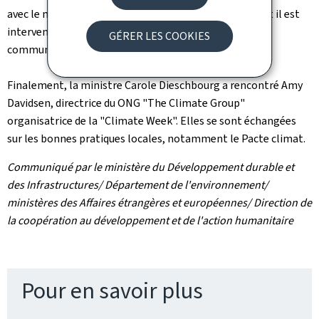
avec le nouveau président du FIDA, Gilbert Houngbo, et il est
intervenu dans un panel sur le rôle de l’action des
GÉRER LES COOKIES
communautés dans la mise en œuvre de l’Agenda 2030.
Finalement, la ministre Carole Dieschbourg a rencontré Amy
Davidsen, directrice du ONG "The Climate Group"
organisatrice de la "Climate Week". Elles se sont échangées
sur les bonnes pratiques locales, notamment le Pacte climat.
Communiqué par le ministère du Développement durable et
des Infrastructures/ Département de l'environnement/
ministères des Affaires étrangères et européennes/ Direction de
la coopération au développement et de l'action humanitaire
Pour en savoir plus