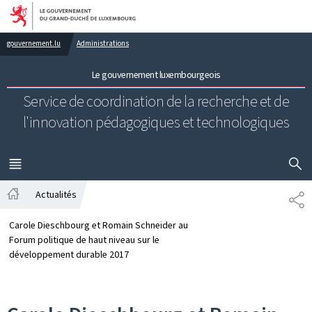
Aller au menu principal
Aller au contenu
gouvernement.lu
Administrations
Le gouvernement luxembourgeois
Service de coordination de la recherche et de
l'innovation pédagogiques et technologiques
AFFICHER
MENU
PRINCIPAL
Actualités
PA
Accueil
Carole Dieschbourg et Romain Schneider au
Forum politique de haut niveau sur le
développement durable 2017