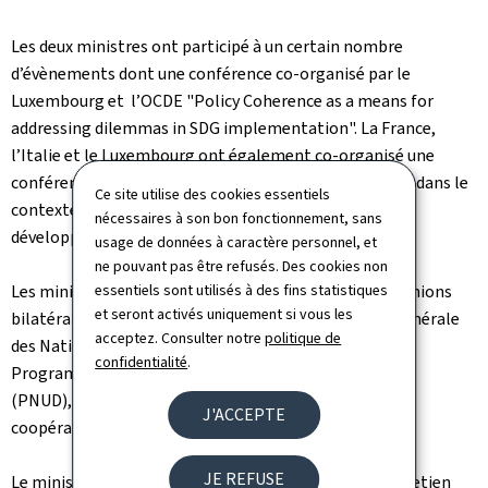
Les deux ministres ont participé à un certain nombre
d’évènements dont une conférence co-organisé par le
Luxembourg et l’OCDE "Policy Coherence as a means for
addressing dilemmas in SDG implementation". La France,
l’Italie et le Luxembourg ont également co-organisé une
conférence-débat sur la thématique de l’action climat dans le
Ce site utilise des cookies essentiels
contexte de la mise en œuvre de l’agenda 2030 du
nécessaires à son bon fonctionnement, sans
développement durable.
usage de données à caractère personnel, et
ne pouvant pas être refusés. Des cookies non
essentiels sont utilisés à des fins statistiques
Les ministres Dieschbourg et Schneider ont eu des réunions
et seront activés uniquement si vous les
bilatérales avec Amina Mohammed, vice-secrétaire générale
acceptez. Consulter notre
politique de
des Nations unies, et Achim Steiner, administrateur du
confidentialité
.
Programme des Nations unies pour le développement
(PNUD), ainsi qu’avec certains pays partenaires de la
J'ACCEPTE
coopération et l’action climat.
JE REFUSE
Le ministre Romain Schneider a par ailleurs eu un entretien