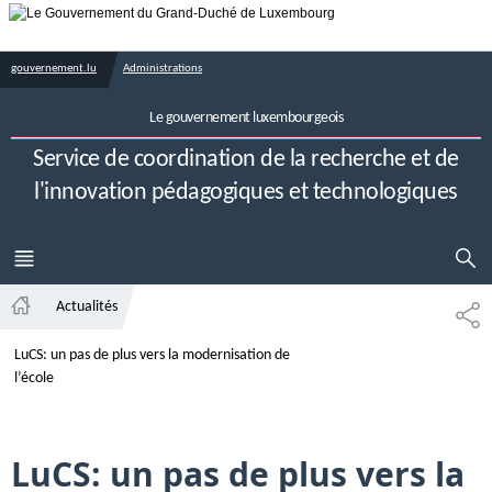
Aller au menu principal
Aller au contenu
gouvernement.lu
Administrations
Le gouvernement luxembourgeois
Service de coordination de la recherche et de
l'innovation pédagogiques et technologiques
AFFICHER 
MENU
PRINCIPAL
Actualités
PA
Accueil
LuCS: un pas de plus vers la modernisation de
l’école
LuCS: un pas de plus vers la