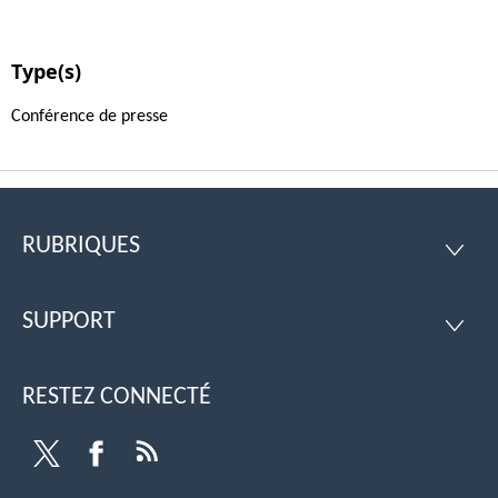
Type(s)
Conférence de presse
RUBRIQUES
Pied
RUBRI
de
SUPPORT
page
SUPPO
RESTEZ CONNECTÉ
Twitter
Facebook
RSS