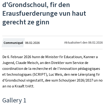
d'Grondschoul, fir den
Erausfuerderunge vun haut
gerecht ze ginn
Created
Aktualiséiert den
06.02.2026
Communiqué
06.02.2026
on
De 6. Februar 2026 hunn de Minister fir Educatioun, Kanner a
Jugend, Claude Meisch, an den Direkter vum
Service de
coordination de la recherche et de l'innovation pédagogiques
et technologiques
(SCRIPT), Luc Weis, den neie Léierplang fir
d'Grondschoul virgestallt, dee vum Schouljoer 2026/2027 un no
an no a Kraaft trëtt.
Gallery 1