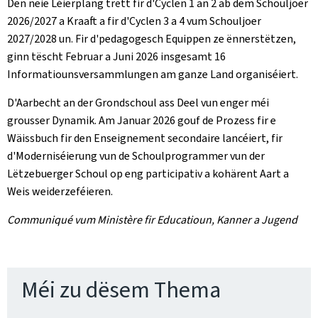
Den neie Léierplang trëtt fir d'Cyclen 1 an 2 ab dem Schouljoer
2026/2027 a Kraaft a fir d'Cyclen 3 a 4 vum Schouljoer
2027/2028 un. Fir d'pedagogesch Equippen ze ënnerstëtzen,
ginn tëscht Februar a Juni 2026 insgesamt 16
Informatiounsversammlungen am ganze Land organiséiert.
D'Aarbecht an der Grondschoul ass Deel vun enger méi
grousser Dynamik. Am Januar 2026 gouf de Prozess fir e
Wäissbuch fir den Enseignement secondaire lancéiert, fir
d'Moderniséierung vun de Schoulprogrammer vun der
Lëtzebuerger Schoul op eng participativ a kohärent Aart a
Weis weiderzeféieren.
Communiqué vum Ministère fir Educatioun, Kanner a Jugend
Méi zu dësem Thema