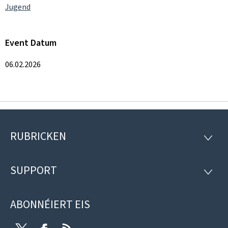
Jugend
Event Datum
06.02.2026
RUBRICKEN
Fousszeil
RUBRI
SUPPORT
SUPP
ABONNÉIERT EIS