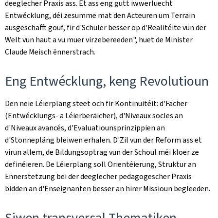
deeglecher Praxis ass. Et ass eng gutt iwwerluecht
Entwécklung, déi zesumme mat den Acteuren um Terrain
ausgeschafft gouf, fir d'Schüler besser op d'Realitéite vun der
Welt vun haut a vu muer virzebereeden", huet de Minister
Claude Meisch ënnerstrach.
Eng Entwécklung, keng Revolutioun
Den neie Léierplang steet och fir Kontinuitéit: d'Fächer
(Entwécklungs- a Léierberäicher), d'
Niveaux socles
an
d'
Niveaux avancés
, d'Evaluatiounsprinzippien an
d'Stonnepläng bleiwen erhalen. D'Zil vun der Reform ass et
virun allem, de Bildungsoptrag vun der Schoul méi kloer ze
definéieren. De Léierplang soll Orientéierung, Struktur an
Ënnerstetzung bei der deeglecher pedagogescher Praxis
bidden an d'Enseignanten besser an hirer Missioun begleeden.
Siwen transversal Thematiken