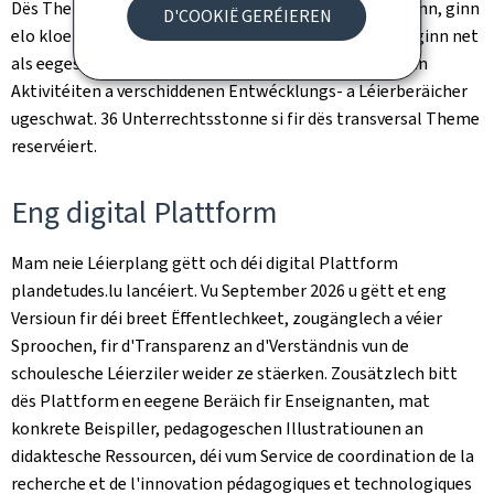
Dës Thematiken, déi schonn am Unterrecht präsent sinn, ginn
D'COOKIË GERÉIEREN
elo kloer definéiert a méi systematesch behandelt. Si ginn net
als eegestännegt Fach geléiert, mee ginn am Kader vun
Aktivitéiten a verschiddenen Entwécklungs- a Léierberäicher
ugeschwat. 36 Unterrechtsstonne si fir dës transversal Theme
reservéiert.
Eng digital Plattform
Mam neie Léierplang gëtt och déi digital Plattform
plandetudes
.lu lancéiert. Vu September 2026 u gëtt et eng
Versioun fir déi breet Ëffentlechkeet, zougänglech a véier
Sproochen, fir d'Transparenz an d'Verständnis vun de
schoulesche Léierziler weider ze stäerken. Zousätzlech bitt
dës Plattform en eegene Beräich fir Enseignanten, mat
konkrete Beispiller, pedagogeschen Illustratiounen an
didaktesche Ressourcen, déi vum
Service de coordination de la
recherche et de l'innovation pédagogiques et technologiques