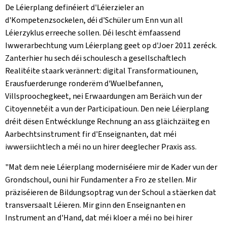
De Léierplang definéiert d'Léierzieler an
d'Kompetenzsockelen, déi d'Schüler um Enn vun all
Léierzyklus erreeche sollen. Déi lescht ëmfaassend
Iwwerarbechtung vum Léierplang geet op d'Joer 2011 zeréck.
Zanterhier hu sech déi schoulesch a gesellschaftlech
Realitéite staark verännert: digital Transformatiounen,
Erausfuerderunge ronderëm d'Wuelbefannen,
Villsproochegkeet, nei Erwaardungen am Beräich vun der
Citoyennetéit a vun der Participatioun. Den neie Léierplang
dréit dësen Entwécklunge Rechnung an ass gläichzäiteg en
Aarbechtsinstrument fir d'Enseignanten, dat méi
iwwersiichtlech a méi no un hirer deeglecher Praxis ass.
"Mat dem neie Léierplang moderniséiere mir de Kader vun der
Grondschoul, ouni hir Fundamenter a Fro ze stellen. Mir
präziséieren de Bildungsoptrag vun der Schoul a stäerken dat
transversaalt Léieren. Mir ginn den Enseignanten en
Instrument an d'Hand, dat méi kloer a méi no bei hirer