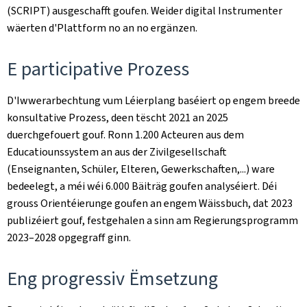
(SCRIPT) ausgeschafft goufen. Weider digital Instrumenter
wäerten d'Plattform no an no ergänzen.
E participative Prozess
D'Iwwerarbechtung vum Léierplang baséiert op engem breede
konsultative Prozess, deen tëscht 2021 an 2025
duerchgefouert gouf. Ronn 1.200 Acteuren aus dem
Educatiounssystem an aus der Zivilgesellschaft
(Enseignanten, Schüler, Elteren, Gewerkschaften,...) ware
bedeelegt, a méi wéi 6.000 Bäiträg goufen analyséiert. Déi
grouss Orientéierunge goufen an engem Wäissbuch, dat 2023
publizéiert gouf, festgehalen a sinn am Regierungsprogramm
2023–2028 opgegraff ginn.
Eng progressiv Ëmsetzung