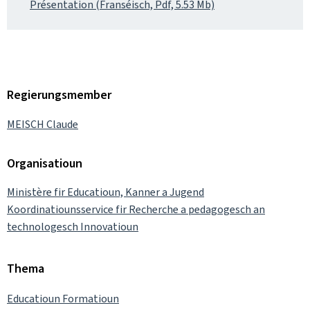
Présentation (Franséisch, Pdf, 5.53 Mb)
Regierungsmember
MEISCH Claude
Organisatioun
Ministère fir Educatioun, Kanner a Jugend
Koordinatiounsservice fir Recherche a pedagogesch an
technologesch Innovatioun
Thema
Educatioun Formatioun